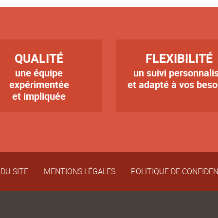
RE
TITRE
QUALITÉ
FLEXIBILITÉ
une équipe
un suivi personnali
te
Texte
expérimentée
et adapté à vos beso
et impliquée
DU SITE
MENTIONS LÉGALES
POLITIQUE DE CONFIDEN