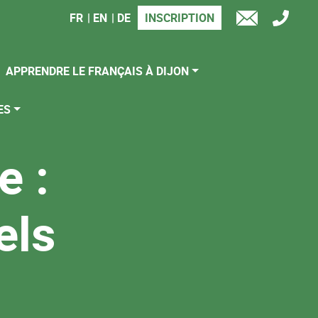
FR
EN
DE
INSCRIPTION
TÉL
E-
MAIL
APPRENDRE LE FRANÇAIS À DIJON
ES
e :
els