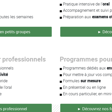
Pratique intensive de l’
oral
Accompagnement et suivi p
outes les semaines
Préparation aux
examens of
en petits groupes
► Décou
 professionnels
Programmes pour 
sionnels
Programmes dédiés aux
en
ivité
Pour mettre à jour vos compé
bride
Formules
sur mesure
 l’oral
En présentiel ou en ligne
e
En cours particulier, en m
s professionnel
► Découvrez nos fo