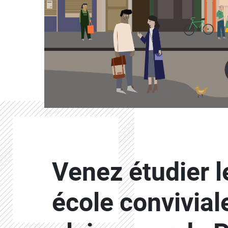
Contenu
Colonne
Venez étudier l
Colonne
école convivial