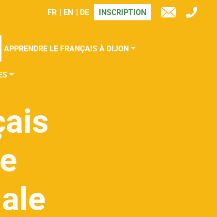
FR
EN
DE
INSCRIPTION
TÉL
E-
MAIL
APPRENDRE LE FRANÇAIS À DIJON
ES
çais
le
nale