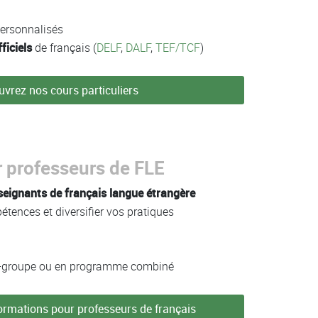
ersonnalisés
ficiels
de français (
DELF
,
DALF
,
TEF/TCF
)
vrez nos cours particuliers
professeurs de FLE
seignants de français langue étrangère
tences et diversifier vos pratiques
ini-groupe ou en programme combiné
rmations pour professeurs de français