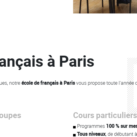
ançais à Paris
ues, notre
école de français à Paris
vous propose toute l'année 
roupes
Cours particuliers
Colonne
Programmes
100 % sur me
Tous niveaux
, de débutant 