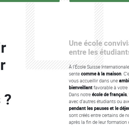
r
Une école convivi
Colonne
entre les étudiant
r
À l’École Suisse Internationa
sente
comme à la maison
. C
vous accueillir dans une
ambi
bienveillant
favorable à votre
 ?
Dans notre
école de français
,
avec d’autres étudiants ou a
pendant les pauses et le déje
sont créés entre certains de 
après la fin de leur formation 