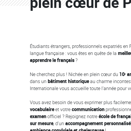
plein cœur de P
Colonne
Colonne
Étudiants étrangers, professionnels expatriés en
langue française : vous êtes en quête de la
meille
apprendre le français
?
Ne cherchez plus ! Nichée en plein cœur du
10ᵉ a
dans un
bâtiment historique
au charme incontesta
Internationale vous accueille toute l’année pour 
Vous avez besoin de vous exprimer plus facileme
vocabulaire
et votre
communication
professionne
examen
officiel ? Rejoignez notre
école de frança
sur mesure
, d’un
accompagnement personnalis
ambiance conviviale et chaleureuse
!