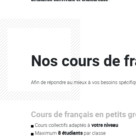
Colonne
Nos cours de fr
Colonne
Afin de répondre au mieux à vos besoins spécifiq
Colonne
Cours de français en petits g
Colonne
Cours collectifs adaptés à
votre niveau
Maximum
8 étudiants
par classe