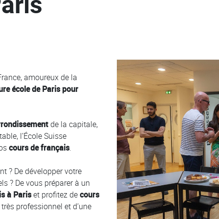
aris
Colonne
 France, amoureux de la
ure école de Paris pour
rrondissement
de la capitale,
ble, l’École Suisse
vos
cours de français
.
nt ? De développer votre
ls ? De vous préparer à un
is à Paris
et profitez de
cours
é
très professionnel et d’une