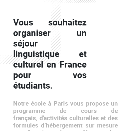
Séjours d'une à plusieurs semaines
Colonne
Vous souhaitez
Colonne
organiser un
séjour
linguistique et
culturel en France
pour vos
étudiants.
Notre école à Paris vous propose un
programme de cours de
français, d'activités culturelles et des
formules d’hébergement sur mesure