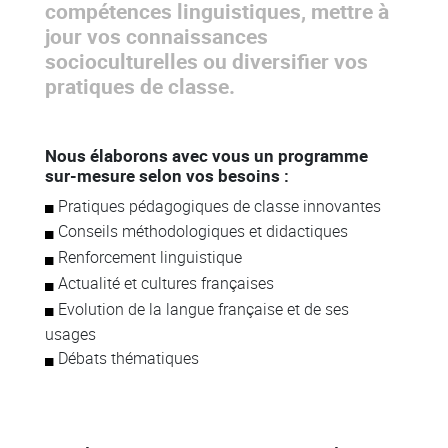
compétences linguistiques, mettre à
jour vos connaissances
socioculturelles ou diversifier vos
pratiques de classe.
Colonne
Nous élaborons avec vous un programme
Colonne
sur-mesure selon vos besoins :
Pratiques pédagogiques de classe innovantes
Conseils méthodologiques et didactiques
Renforcement linguistique
Actualité et cultures françaises
Evolution de la langue française et de ses
usages
Débats thématiques