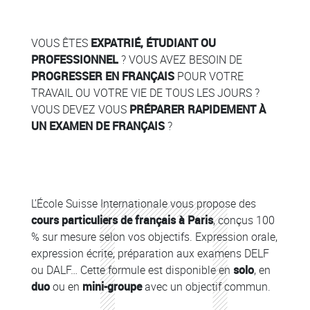
Contenu
Colonne
Colonne
VOUS ÊTES
EXPATRIÉ, ÉTUDIANT OU
PROFESSIONNEL
? VOUS AVEZ BESOIN DE
PROGRESSER EN FRANÇAIS
POUR VOTRE
TRAVAIL OU VOTRE VIE DE TOUS LES JOURS ?
VOUS DEVEZ VOUS
PRÉPARER RAPIDEMENT À
UN EXAMEN DE FRANÇAIS
?
Colonne
Colonne
L’École Suisse Internationale vous propose des
cours particuliers de français à Paris
, conçus 100
% sur mesure selon vos objectifs. Expression orale,
expression écrite, préparation aux examens DELF
ou DALF… Cette formule est disponible en
solo
, en
duo
ou en
mini-groupe
avec un objectif commun.