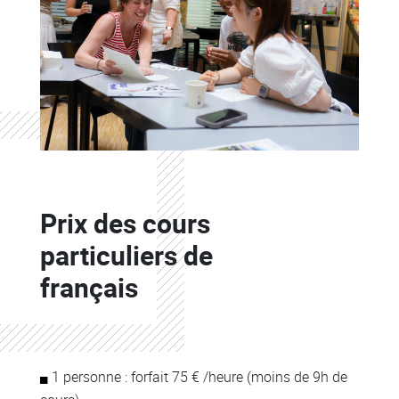
Colonne
Prix des cours
Colonne
particuliers de
français
Colonne
Colonne
1 personne : forfait 75 € /heure (moins de 9h de