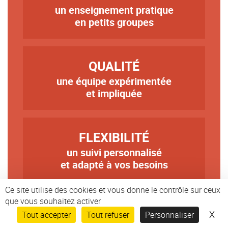
un enseignement pratique
Texte
en petits groupes
TITRE
QUALITÉ
une équipe expérimentée
Texte
et impliquée
TITRE
FLEXIBILITÉ
un suivi personnalisé
Texte
et adapté à vos besoins
Ce site utilise des cookies et vous donne le contrôle sur ceux
que vous souhaitez activer
TITRE
CONVIVIALITÉ
X
Mas
Tout accepter
Tout refuser
Personnaliser
une ambiance accueillante
Texte