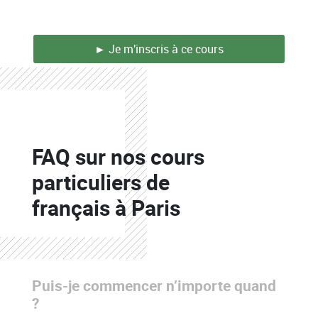
► Je m'inscris à ce cours
Colonne
FAQ sur nos cours
Colonne
particuliers de
français à Paris
Puis-je commencer n’importe quand
?