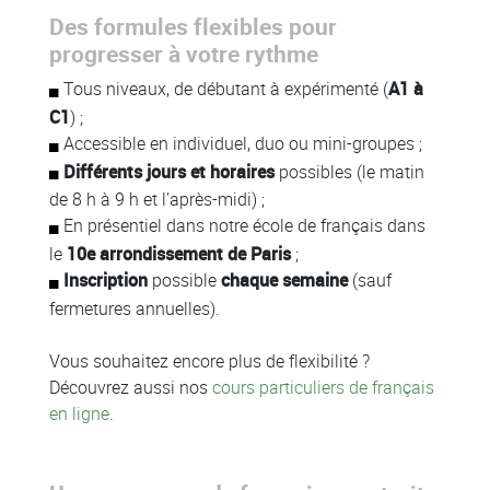
Des formules flexibles pour
Colonne
progresser à votre rythme
Tous niveaux, de débutant à expérimenté (
A1 à
C1
) ;
Accessible en individuel, duo ou mini-groupes ;
Différents jours et horaires
possibles (le matin
de 8 h à 9 h et l’après-midi) ;
En présentiel dans notre école de français dans
le
10e arrondissement de Paris
;
Inscription
possible
chaque semaine
(sauf
fermetures annuelles).
Vous souhaitez encore plus de flexibilité ?
Découvrez aussi nos
cours particuliers de français
en ligne
.