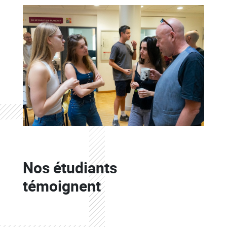
Colonne
Nos étudiants
Colonne
témoignent
Colonne