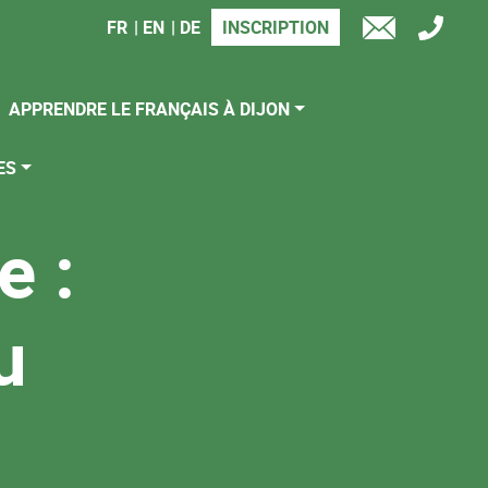
FR
EN
DE
INSCRIPTION
TÉL
E-
MAIL
APPRENDRE LE FRANÇAIS À DIJON
ES
e :
u