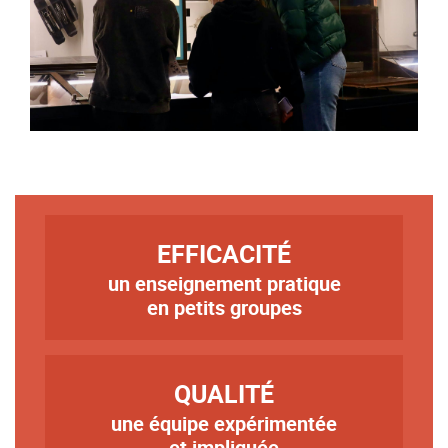
TITRE
EFFICACITÉ
un enseignement pratique
Texte
en petits groupes
TITRE
QUALITÉ
une équipe expérimentée
Texte
et impliquée