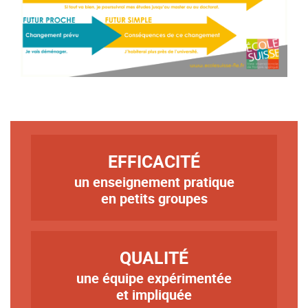
TITRE
EFFICACITÉ
un enseignement pratique
Texte
en petits groupes
TITRE
QUALITÉ
une équipe expérimentée
Texte
et impliquée