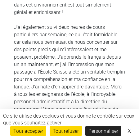
dans cet environnement est tout simplement
génial et enrichissant !
J'ai également suivi deux heures de cours
particuliers par semaine, ce qui était formidable
car cela nous permettait de nous concentrer sur
des points précis qui m'intéressaient et me
posaient problème. J'apprends le français depuis
un an maintenant, et j'ai l'impression que mon
passage à l'École Suisse a été un véritable tremplin
pour ma compréhension et ma confiance en la
langue. J'ai hâte d'en apprendre davantage. Merci
à tous les enseignants de l'école, à l'incroyable
personnel administratif et à la directrice du
programme ! Vous pouvez tous être très fiers de
Ce site utilise des cookies et vous donne le contrôle sur ceux
votre travail ! (Octobre 2025)
que vous souhaitez activer
X
Mas
Tout accepter
Tout refuser
Personnaliser
► Découvrez plus d'avis et de commentaires