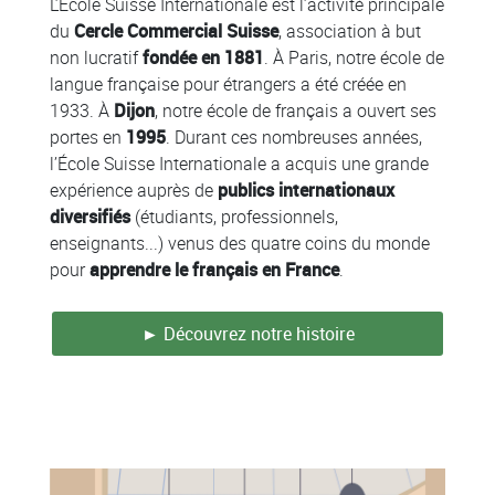
Colonne
L’École Suisse Internationale est l’activité principale
du
Cercle Commercial Suisse
, association à but
non lucratif
fondée en 1881
. À Paris, notre école de
langue française pour étrangers a été créée en
1933. À
Dijon
, notre école de français a ouvert ses
portes en
1995
. Durant ces nombreuses années,
l’École Suisse Internationale a acquis une grande
expérience auprès de
publics internationaux
diversifiés
(étudiants, professionnels,
enseignants...) venus des quatre coins du monde
pour
apprendre le français en France
.
► Découvrez notre histoire
Colonne
Colonne