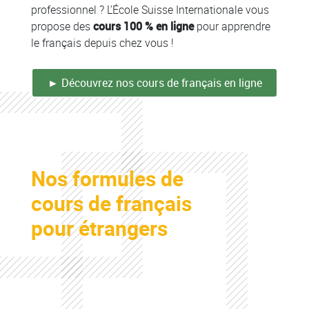
professionnel ? L’École Suisse Internationale vous
propose des
cours 100 % en ligne
pour apprendre
le français depuis chez vous !
► Découvrez nos cours de français en ligne
Colonne
Nos formules de
Colonne
cours de français
pour étrangers