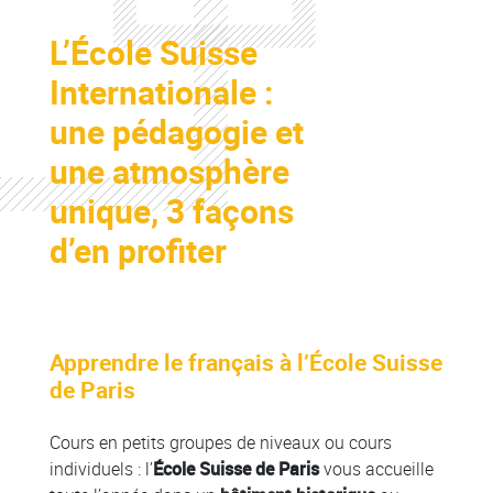
Colonne
L’École Suisse
Colonne
Internationale :
une pédagogie et
une atmosphère
unique, 3 façons
d’en profiter
Apprendre le français à l’École Suisse
Colonne
de Paris
Cours en petits groupes de niveaux ou cours
individuels : l’
École Suisse de Paris
vous accueille