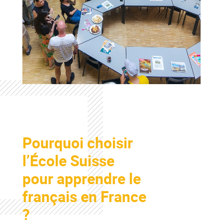
Colonne
Pourquoi choisir
Colonne
l’École Suisse
pour apprendre le
français en France
?