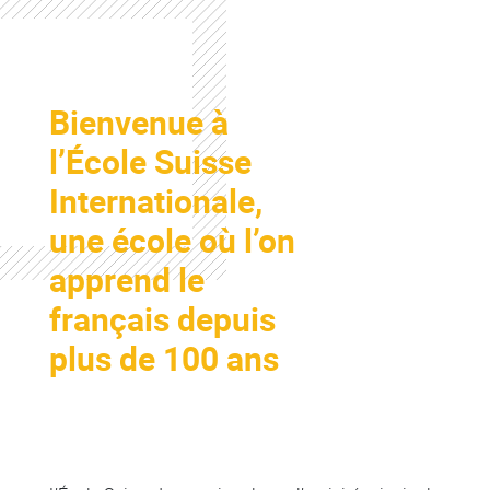
Colonne
Bienvenue à
Colonne
l’École Suisse
Internationale,
une école où l’on
apprend le
français depuis
plus de 100 ans