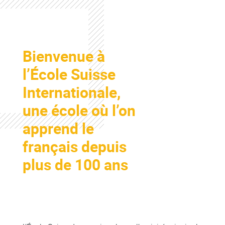
Colonne
Bienvenue à
Colonne
l’École Suisse
Internationale,
une école où l’on
apprend le
français depuis
plus de 100 ans