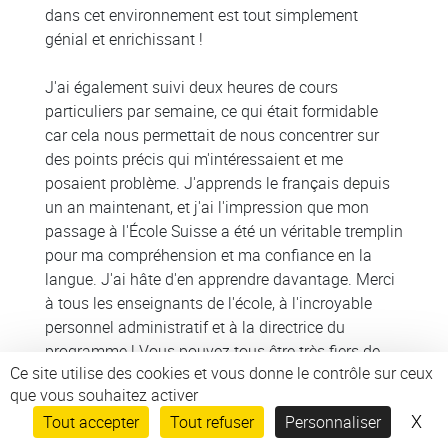
dans cet environnement est tout simplement
génial et enrichissant !
J'ai également suivi deux heures de cours
particuliers par semaine, ce qui était formidable
car cela nous permettait de nous concentrer sur
des points précis qui m'intéressaient et me
posaient problème. J'apprends le français depuis
un an maintenant, et j'ai l'impression que mon
passage à l'École Suisse a été un véritable tremplin
pour ma compréhension et ma confiance en la
langue. J'ai hâte d'en apprendre davantage. Merci
à tous les enseignants de l'école, à l'incroyable
personnel administratif et à la directrice du
programme ! Vous pouvez tous être très fiers de
Ce site utilise des cookies et vous donne le contrôle sur ceux
votre travail ! (Octobre 2025)
que vous souhaitez activer
X
Mas
Tout accepter
Tout refuser
Personnaliser
► Découvrez plus d'avis et de commentaires