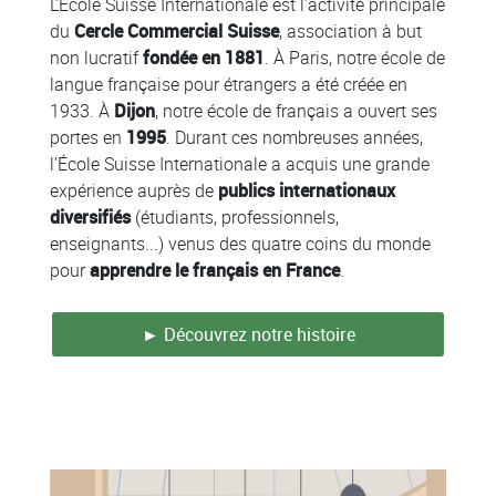
Colonne
L’École Suisse Internationale est l’activité principale
du
Cercle Commercial Suisse
, association à but
non lucratif
fondée en 1881
. À Paris, notre école de
langue française pour étrangers a été créée en
1933. À
Dijon
, notre école de français a ouvert ses
portes en
1995
. Durant ces nombreuses années,
l’École Suisse Internationale a acquis une grande
expérience auprès de
publics internationaux
diversifiés
(étudiants, professionnels,
enseignants...) venus des quatre coins du monde
pour
apprendre le français en France
.
► Découvrez notre histoire
Colonne
Colonne