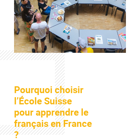
Colonne
Pourquoi choisir
Colonne
l’École Suisse
pour apprendre le
français en France
?