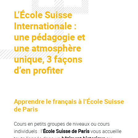
Colonne
L’École Suisse
Colonne
Internationale :
une pédagogie et
une atmosphère
unique, 3 façons
d’en profiter
Apprendre le français à l’École Suisse
Colonne
de Paris
Cours en petits groupes de niveaux ou cours
individuels : l’
École Suisse de Paris
vous accueille