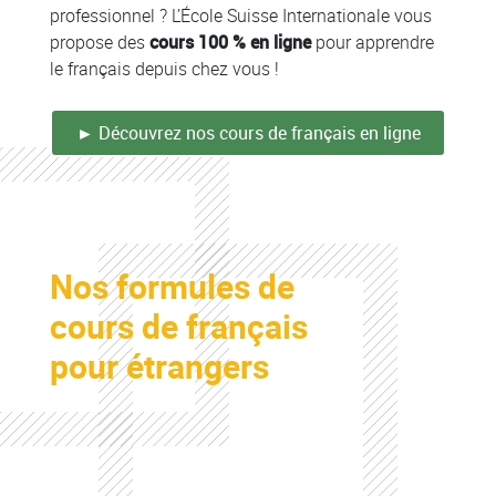
professionnel ? L’École Suisse Internationale vous
propose des
cours 100 % en ligne
pour apprendre
le français depuis chez vous !
► Découvrez nos cours de français en ligne
Colonne
Nos formules de
Colonne
cours de français
pour étrangers